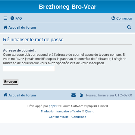
Brezhoneg Bro-Vear
FAQ
Connexion
R
Accueil du forum
e
Réinitialiser le mot de passe
c
h
Adresse de courriel :
Cette adresse doit correspondre à l’adresse de courriel associée à votre compte. Si
e
vous ne l’avez jamais modifié depuis le panneau de contrôle de l’utilisateur, il s’agit de
l’adresse de courriel que vous avez spécifiée lors de votre inscription.
r
c
h
e
r
Accueil du forum
Fuseau horaire sur
UTC+02:00
Développé par
phpBB
® Forum Software © phpBB Limited
Traduction française officielle
©
Qiaeru
Confidentialité
|
Conditions