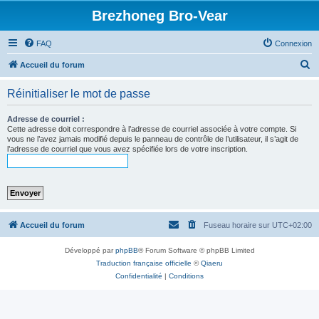
Brezhoneg Bro-Vear
FAQ
Connexion
R
Accueil du forum
e
Réinitialiser le mot de passe
c
h
Adresse de courriel :
Cette adresse doit correspondre à l’adresse de courriel associée à votre compte. Si
e
vous ne l’avez jamais modifié depuis le panneau de contrôle de l’utilisateur, il s’agit de
l’adresse de courriel que vous avez spécifiée lors de votre inscription.
r
c
h
e
r
Accueil du forum
Fuseau horaire sur
UTC+02:00
Développé par
phpBB
® Forum Software © phpBB Limited
Traduction française officielle
©
Qiaeru
Confidentialité
|
Conditions