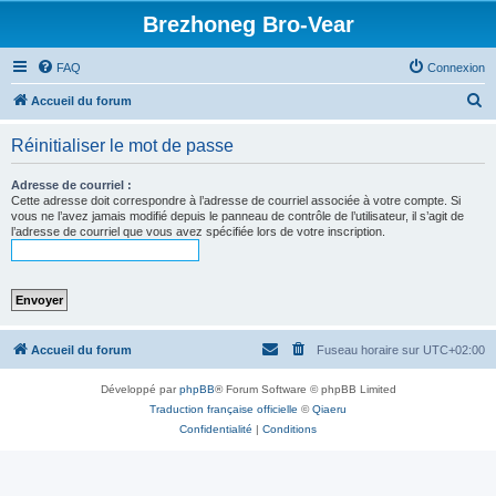
Brezhoneg Bro-Vear
FAQ
Connexion
R
Accueil du forum
e
Réinitialiser le mot de passe
c
h
Adresse de courriel :
Cette adresse doit correspondre à l’adresse de courriel associée à votre compte. Si
e
vous ne l’avez jamais modifié depuis le panneau de contrôle de l’utilisateur, il s’agit de
l’adresse de courriel que vous avez spécifiée lors de votre inscription.
r
c
h
e
r
Accueil du forum
Fuseau horaire sur
UTC+02:00
Développé par
phpBB
® Forum Software © phpBB Limited
Traduction française officielle
©
Qiaeru
Confidentialité
|
Conditions