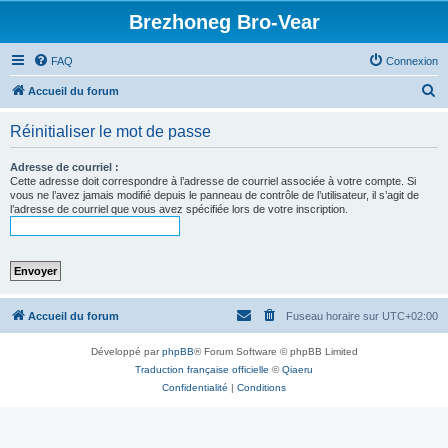
Brezhoneg Bro-Vear
FAQ
Connexion
R
Accueil du forum
e
Réinitialiser le mot de passe
c
h
Adresse de courriel :
Cette adresse doit correspondre à l’adresse de courriel associée à votre compte. Si
e
vous ne l’avez jamais modifié depuis le panneau de contrôle de l’utilisateur, il s’agit de
l’adresse de courriel que vous avez spécifiée lors de votre inscription.
r
c
h
e
r
Accueil du forum
Fuseau horaire sur
UTC+02:00
Développé par
phpBB
® Forum Software © phpBB Limited
Traduction française officielle
©
Qiaeru
Confidentialité
|
Conditions