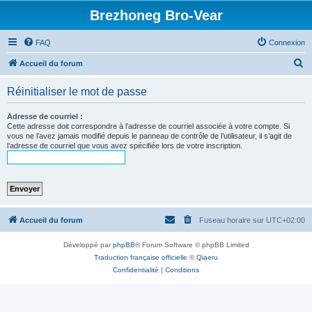
Brezhoneg Bro-Vear
FAQ
Connexion
R
Accueil du forum
e
Réinitialiser le mot de passe
c
h
Adresse de courriel :
Cette adresse doit correspondre à l’adresse de courriel associée à votre compte. Si
e
vous ne l’avez jamais modifié depuis le panneau de contrôle de l’utilisateur, il s’agit de
l’adresse de courriel que vous avez spécifiée lors de votre inscription.
r
c
h
e
r
Accueil du forum
Fuseau horaire sur
UTC+02:00
Développé par
phpBB
® Forum Software © phpBB Limited
Traduction française officielle
©
Qiaeru
Confidentialité
|
Conditions