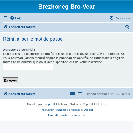
Brezhoneg Bro-Vear
FAQ
Connexion
R
Accueil du forum
e
Réinitialiser le mot de passe
c
h
Adresse de courriel :
Cette adresse doit correspondre à l’adresse de courriel associée à votre compte. Si
e
vous ne l’avez jamais modifié depuis le panneau de contrôle de l’utilisateur, il s’agit de
l’adresse de courriel que vous avez spécifiée lors de votre inscription.
r
c
h
e
r
Accueil du forum
Fuseau horaire sur
UTC+02:00
Développé par
phpBB
® Forum Software © phpBB Limited
Traduction française officielle
©
Qiaeru
Confidentialité
|
Conditions