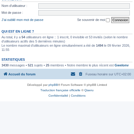
Nom d’utilisateur :
Mot de passe :
J’ai oublié mon mot de passe
Se souvenir de moi
QUI EST EN LIGNE ?
Au total, il y a
54
utilisateurs en ligne :: 1 inscrit, 0 invisible et 53 invités (selon le nombre
d’utilisateurs actifs des 5 dernières minutes)
Le nombre maximal d’utilisateurs en ligne simultanément a été de
1494
le 09 février 2026,
11:55
STATISTIQUES
3430
messages •
521
sujets •
25
membres • Notre membre le plus récent est
Gwelonv
Accueil du forum
Fuseau horaire sur
UTC+02:00
Développé par
phpBB
® Forum Software © phpBB Limited
Traduction française officielle
©
Qiaeru
Confidentialité
|
Conditions