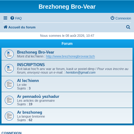
Brezhoneg Bro-Vear
FAQ
Connexion
R
Accueil du forum
e
Nous sommes le 08 août 2026, 10:47
c
Forum
h
Brezhoneg Bro-Vear
e
Mont d'al lec'hienn :
http://www.brezhonegbrovear.bzh
r
INSCRIPTIONS
Evit lakat hoc'h anv war ar forum, kasit ur postel dimp /
Pour vous inscrire au
c
forum, envoyez-nous un e-mail.
:
hentdon@gmail.com
h
Al lec'hienn
e
Le site
Sujets :
3
r
Ar pennadoù yezhadur
Les articles de grammaire
Sujets :
19
Ar brezhoneg
La langue bretonne
Sujets :
62
CONNEXION