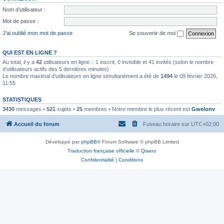
Nom d’utilisateur :
Mot de passe :
J’ai oublié mon mot de passe
Se souvenir de moi
QUI EST EN LIGNE ?
Au total, il y a
42
utilisateurs en ligne :: 1 inscrit, 0 invisible et 41 invités (selon le nombre
d’utilisateurs actifs des 5 dernières minutes)
Le nombre maximal d’utilisateurs en ligne simultanément a été de
1494
le 09 février 2026,
11:55
STATISTIQUES
3430
messages •
521
sujets •
25
membres • Notre membre le plus récent est
Gwelonv
Accueil du forum
Fuseau horaire sur
UTC+02:00
Développé par
phpBB
® Forum Software © phpBB Limited
Traduction française officielle
©
Qiaeru
Confidentialité
|
Conditions