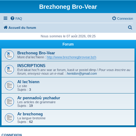
Brezhoneg Bro-Vear
FAQ
Connexion
R
Accueil du forum
e
Nous sommes le 07 août 2026, 09:25
c
Forum
h
Brezhoneg Bro-Vear
e
Mont d'al lec'hienn :
http://www.brezhonegbrovear.bzh
r
INSCRIPTIONS
Evit lakat hoc'h anv war ar forum, kasit ur postel dimp /
Pour vous inscrire au
c
forum, envoyez-nous un e-mail.
:
hentdon@gmail.com
h
Al lec'hienn
e
Le site
Sujets :
3
r
Ar pennadoù yezhadur
Les articles de grammaire
Sujets :
19
Ar brezhoneg
La langue bretonne
Sujets :
62
CONNEXION