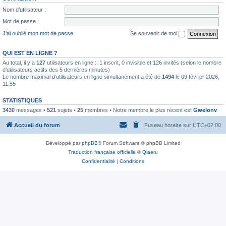
Nom d’utilisateur :
Mot de passe :
J’ai oublié mon mot de passe
Se souvenir de moi
QUI EST EN LIGNE ?
Au total, il y a
127
utilisateurs en ligne :: 1 inscrit, 0 invisible et 126 invités (selon le nombre
d’utilisateurs actifs des 5 dernières minutes)
Le nombre maximal d’utilisateurs en ligne simultanément a été de
1494
le 09 février 2026,
11:55
STATISTIQUES
3430
messages •
521
sujets •
25
membres • Notre membre le plus récent est
Gwelonv
Accueil du forum
Fuseau horaire sur
UTC+02:00
Développé par
phpBB
® Forum Software © phpBB Limited
Traduction française officielle
©
Qiaeru
Confidentialité
|
Conditions