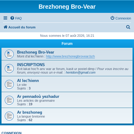
Brezhoneg Bro-Vear
FAQ
Connexion
R
Accueil du forum
e
Nous sommes le 07 août 2026, 16:21
c
Forum
h
Brezhoneg Bro-Vear
e
Mont d'al lec'hienn :
http://www.brezhonegbrovear.bzh
r
INSCRIPTIONS
Evit lakat hoc'h anv war ar forum, kasit ur postel dimp /
Pour vous inscrire au
c
forum, envoyez-nous un e-mail.
:
hentdon@gmail.com
h
Al lec'hienn
e
Le site
Sujets :
3
r
Ar pennadoù yezhadur
Les articles de grammaire
Sujets :
19
Ar brezhoneg
La langue bretonne
Sujets :
62
CONNEXION