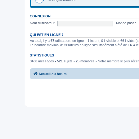
CONNEXION
Nom d’utilisateur :
Mot de passe :
QUI EST EN LIGNE ?
Au total, il y a
67
utilisateurs en ligne :: 1 inscrit, 0 invisible et 66 invités
Le nombre maximal d’utilisateurs en ligne simultanément a été de
1494
le
STATISTIQUES
3430
messages •
521
sujets •
25
membres • Notre membre le plus récen
Accueil du forum