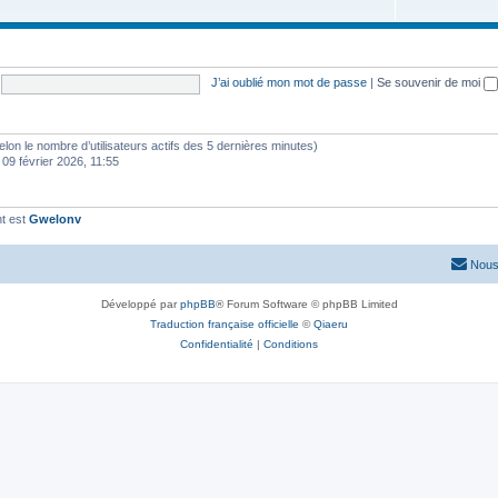
J’ai oublié mon mot de passe
|
Se souvenir de moi
 (selon le nombre d’utilisateurs actifs des 5 dernières minutes)
 09 février 2026, 11:55
t est
Gwelonv
Nous
Développé par
phpBB
® Forum Software © phpBB Limited
Traduction française officielle
©
Qiaeru
Confidentialité
|
Conditions