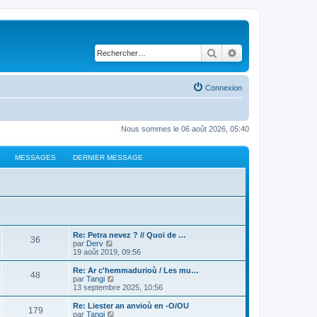
Rechercher
Recherche avancé
Connexion
Nous sommes le 06 août 2026, 05:40
MESSAGES
DERNIER MESSAGE
Re: Petra nevez ? // Quoi de …
36
C
par
Derv
o
19 août 2019, 09:56
n
s
Re: Ar c'hemmadurioù / Les mu…
48
u
C
par
Tangi
l
o
13 septembre 2025, 10:56
t
n
e
s
Re: Liester an anvioù en -O/OU
179
r
u
C
par
Tangi