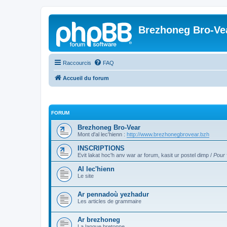
Brezhoneg Bro-Ve
Raccourcis
FAQ
Accueil du forum
FORUM
Brezhoneg Bro-Vear
Mont d'al lec'hienn :
http://www.brezhonegbrovear.bzh
INSCRIPTIONS
Evit lakat hoc'h anv war ar forum, kasit ur postel dimp /
Pour 
Al lec'hienn
Le site
Ar pennadoù yezhadur
Les articles de grammaire
Ar brezhoneg
La langue bretonne