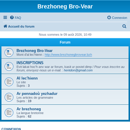
Brezhoneg Bro-Vear
FAQ
Connexion
R
Accueil du forum
e
Nous sommes le 09 août 2026, 10:49
c
Forum
h
Brezhoneg Bro-Vear
e
Mont d'al lec'hienn :
http://www.brezhonegbrovear.bzh
r
INSCRIPTIONS
Evit lakat hoc'h anv war ar forum, kasit ur postel dimp /
Pour vous inscrire au
c
forum, envoyez-nous un e-mail.
:
hentdon@gmail.com
h
Al lec'hienn
e
Le site
Sujets :
3
r
Ar pennadoù yezhadur
Les articles de grammaire
Sujets :
19
Ar brezhoneg
La langue bretonne
Sujets :
62
CONNEXION