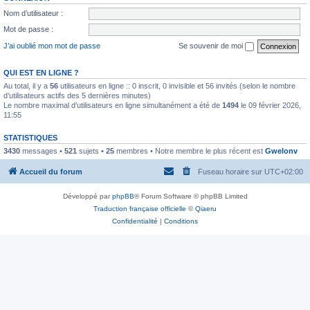
Nom d’utilisateur :
Mot de passe :
J’ai oublié mon mot de passe
Se souvenir de moi
QUI EST EN LIGNE ?
Au total, il y a
56
utilisateurs en ligne :: 0 inscrit, 0 invisible et 56 invités (selon le nombre
d’utilisateurs actifs des 5 dernières minutes)
Le nombre maximal d’utilisateurs en ligne simultanément a été de
1494
le 09 février 2026,
11:55
STATISTIQUES
3430
messages •
521
sujets •
25
membres • Notre membre le plus récent est
Gwelonv
Accueil du forum
Fuseau horaire sur
UTC+02:00
Développé par
phpBB
® Forum Software © phpBB Limited
Traduction française officielle
©
Qiaeru
Confidentialité
|
Conditions