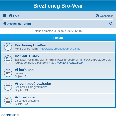
Brezhoneg Bro-Vear
FAQ
Connexion
R
Accueil du forum
e
Nous sommes le 09 août 2026, 12:45
c
Forum
h
Brezhoneg Bro-Vear
e
Mont d'al lec'hienn :
http://www.brezhonegbrovear.bzh
r
INSCRIPTIONS
Evit lakat hoc'h anv war ar forum, kasit ur postel dimp /
Pour vous inscrire au
c
forum, envoyez-nous un e-mail.
:
hentdon@gmail.com
h
Al lec'hienn
e
Le site
Sujets :
3
r
Ar pennadoù yezhadur
Les articles de grammaire
Sujets :
19
Ar brezhoneg
La langue bretonne
Sujets :
62
CONNEXION