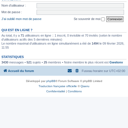
Nom d’utilisateur :
Mot de passe :
J’ai oublié mon mot de passe
Se souvenir de moi
QUI EST EN LIGNE ?
Au total, il y a
71
utilisateurs en ligne :: 1 inscrit, 0 invisible et 70 invités (selon le nombre
d’utilisateurs actifs des 5 dernières minutes)
Le nombre maximal d’utilisateurs en ligne simultanément a été de
1494
le 09 février 2026,
11:55
STATISTIQUES
3430
messages •
521
sujets •
25
membres • Notre membre le plus récent est
Gwelonv
Accueil du forum
Fuseau horaire sur
UTC+02:00
Développé par
phpBB
® Forum Software © phpBB Limited
Traduction française officielle
©
Qiaeru
Confidentialité
|
Conditions