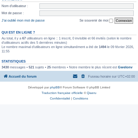
Nom d’utilisateur :
Mot de passe :
J’ai oublié mon mot de passe
Se souvenir de moi
QUI EST EN LIGNE ?
Au total, il y a
67
utilisateurs en ligne :: 1 inscrit, 0 invisible et 66 invités (selon le nombre
d’utilisateurs actifs des 5 dernières minutes)
Le nombre maximal d’utilisateurs en ligne simultanément a été de
1494
le 09 février 2026,
11:55
STATISTIQUES
3430
messages •
521
sujets •
25
membres • Notre membre le plus récent est
Gwelonv
Accueil du forum
Fuseau horaire sur
UTC+02:00
Développé par
phpBB
® Forum Software © phpBB Limited
Traduction française officielle
©
Qiaeru
Confidentialité
|
Conditions