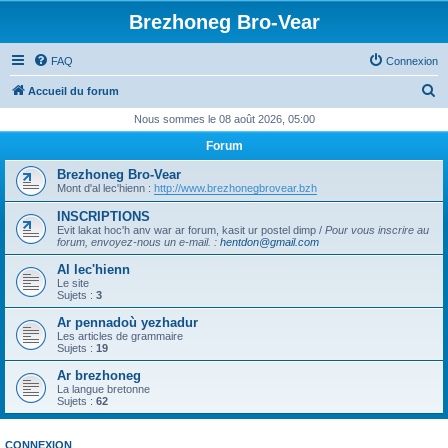
Brezhoneg Bro-Vear
FAQ
Connexion
R
Accueil du forum
e
Nous sommes le 08 août 2026, 05:00
c
Forum
h
Brezhoneg Bro-Vear
e
Mont d'al lec'hienn :
http://www.brezhonegbrovear.bzh
r
INSCRIPTIONS
Evit lakat hoc'h anv war ar forum, kasit ur postel dimp /
Pour vous inscrire au
c
forum, envoyez-nous un e-mail.
:
hentdon@gmail.com
h
Al lec'hienn
e
Le site
Sujets :
3
r
Ar pennadoù yezhadur
Les articles de grammaire
Sujets :
19
Ar brezhoneg
La langue bretonne
Sujets :
62
CONNEXION