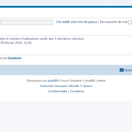
J’ai oublié mon mot de passe
|
Se souvenir de moi
 (selon le nombre d’utilisateurs actifs des 5 dernières minutes)
 09 février 2026, 11:55
t est
Gwelonv
Nous
Développé par
phpBB
® Forum Software © phpBB Limited
Traduction française officielle
©
Qiaeru
Confidentialité
|
Conditions