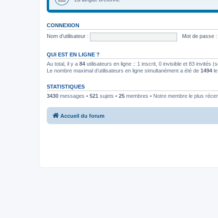
CONNEXION
Nom d’utilisateur :
Mot de passe :
QUI EST EN LIGNE ?
Au total, il y a
84
utilisateurs en ligne :: 1 inscrit, 0 invisible et 83 invités
Le nombre maximal d’utilisateurs en ligne simultanément a été de
1494
le
STATISTIQUES
3430
messages •
521
sujets •
25
membres • Notre membre le plus récen
Accueil du forum