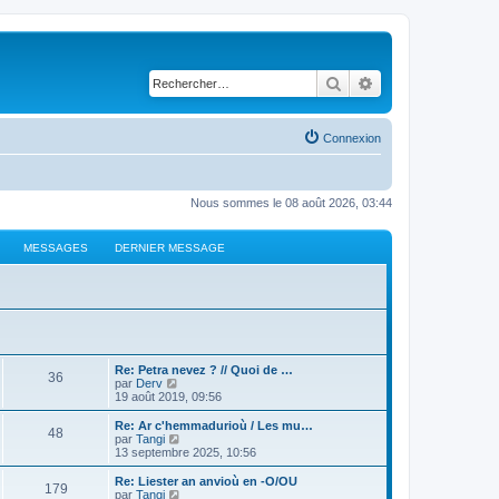
Rechercher
Recherche avancé
Connexion
Nous sommes le 08 août 2026, 03:44
MESSAGES
DERNIER MESSAGE
Re: Petra nevez ? // Quoi de …
36
C
par
Derv
o
19 août 2019, 09:56
n
s
Re: Ar c'hemmadurioù / Les mu…
48
u
C
par
Tangi
l
o
13 septembre 2025, 10:56
t
n
e
s
Re: Liester an anvioù en -O/OU
179
r
u
C
par
Tangi