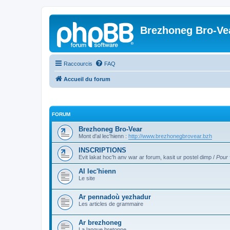
Brezhoneg Bro-Ve
Raccourcis
FAQ
Accueil du forum
FORUM
Brezhoneg Bro-Vear
Mont d'al lec'hienn :
http://www.brezhonegbrovear.bzh
INSCRIPTIONS
Evit lakat hoc'h anv war ar forum, kasit ur postel dimp /
Pour 
Al lec'hienn
Le site
Ar pennadoù yezhadur
Les articles de grammaire
Ar brezhoneg
La langue bretonne