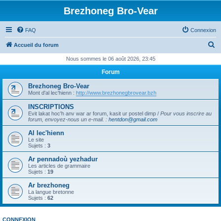
Brezhoneg Bro-Vear
FAQ
Connexion
R
Accueil du forum
e
Nous sommes le 06 août 2026, 23:45
c
Forum
h
Brezhoneg Bro-Vear
e
Mont d'al lec'hienn :
http://www.brezhonegbrovear.bzh
r
INSCRIPTIONS
Evit lakat hoc'h anv war ar forum, kasit ur postel dimp /
Pour vous inscrire au
c
forum, envoyez-nous un e-mail.
:
hentdon@gmail.com
h
Al lec'hienn
e
Le site
Sujets :
3
r
Ar pennadoù yezhadur
Les articles de grammaire
Sujets :
19
Ar brezhoneg
La langue bretonne
Sujets :
62
CONNEXION