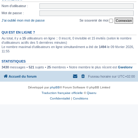
Nom d’utilisateur :
Mot de passe :
J’ai oublié mon mot de passe
Se souvenir de moi
QUI EST EN LIGNE ?
Au total, il y a
15
utilisateurs en ligne :: 0 inscrit, 0 invisible et 15 invités (selon le nombre
d’utilisateurs actifs des 5 dernières minutes)
Le nombre maximal d’utilisateurs en ligne simultanément a été de
1494
le 09 février 2026,
11:55
STATISTIQUES
3430
messages •
521
sujets •
25
membres • Notre membre le plus récent est
Gwelonv
Accueil du forum
Fuseau horaire sur
UTC+02:00
Développé par
phpBB
® Forum Software © phpBB Limited
Traduction française officielle
©
Qiaeru
Confidentialité
|
Conditions