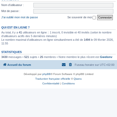
Nom d’utilisateur :
Mot de passe :
J’ai oublié mon mot de passe
Se souvenir de moi
QUI EST EN LIGNE ?
Au total, il y a
41
utilisateurs en ligne :: 1 inscrit, 0 invisible et 40 invités (selon le nombre
d’utilisateurs actifs des 5 dernières minutes)
Le nombre maximal d’utilisateurs en ligne simultanément a été de
1494
le 09 février 2026,
11:55
STATISTIQUES
3430
messages •
521
sujets •
25
membres • Notre membre le plus récent est
Gwelonv
Accueil du forum
Fuseau horaire sur
UTC+02:00
Développé par
phpBB
® Forum Software © phpBB Limited
Traduction française officielle
©
Qiaeru
Confidentialité
|
Conditions