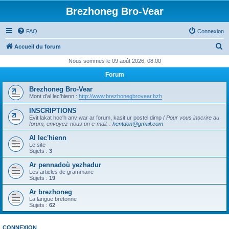
Brezhoneg Bro-Vear
FAQ
Connexion
R
Accueil du forum
e
Nous sommes le 09 août 2026, 08:00
c
Forum
h
Brezhoneg Bro-Vear
e
Mont d'al lec'hienn :
http://www.brezhonegbrovear.bzh
r
INSCRIPTIONS
Evit lakat hoc'h anv war ar forum, kasit ur postel dimp /
Pour vous inscrire au
c
forum, envoyez-nous un e-mail.
:
hentdon@gmail.com
h
Al lec'hienn
e
Le site
Sujets :
3
r
Ar pennadoù yezhadur
Les articles de grammaire
Sujets :
19
Ar brezhoneg
La langue bretonne
Sujets :
62
CONNEXION