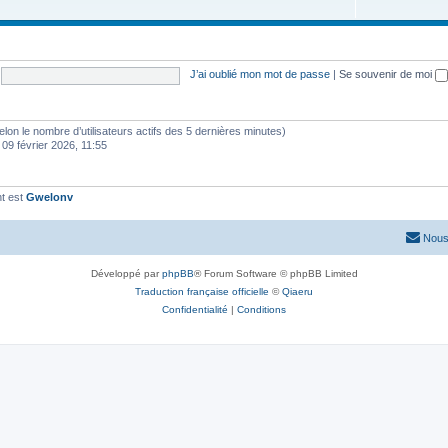
J’ai oublié mon mot de passe
|
Se souvenir de moi
 (selon le nombre d’utilisateurs actifs des 5 dernières minutes)
 09 février 2026, 11:55
t est
Gwelonv
Nous
Développé par
phpBB
® Forum Software © phpBB Limited
Traduction française officielle
©
Qiaeru
Confidentialité
|
Conditions