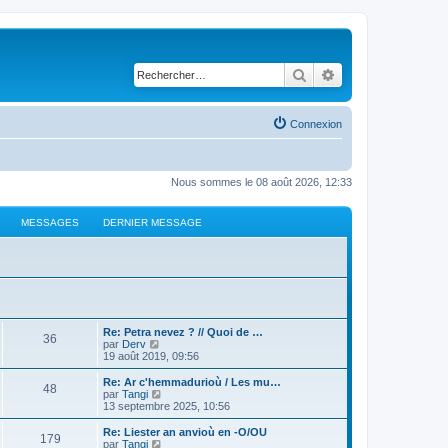
Rechercher
Recherche avancé
Connexion
Nous sommes le 08 août 2026, 12:33
MESSAGES
DERNIER MESSAGE
Re: Petra nevez ? // Quoi de …
36
C
par
Derv
o
19 août 2019, 09:56
n
s
Re: Ar c'hemmadurioù / Les mu…
48
u
C
par
Tangi
l
o
13 septembre 2025, 10:56
t
n
e
s
Re: Liester an anvioù en -O/OU
179
r
u
C
par
Tangi