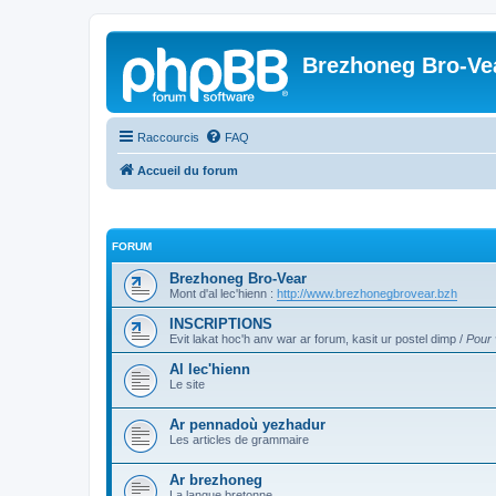
Brezhoneg Bro-Ve
Raccourcis
FAQ
Accueil du forum
FORUM
Brezhoneg Bro-Vear
Mont d'al lec'hienn :
http://www.brezhonegbrovear.bzh
INSCRIPTIONS
Evit lakat hoc'h anv war ar forum, kasit ur postel dimp /
Pour 
Al lec'hienn
Le site
Ar pennadoù yezhadur
Les articles de grammaire
Ar brezhoneg
La langue bretonne