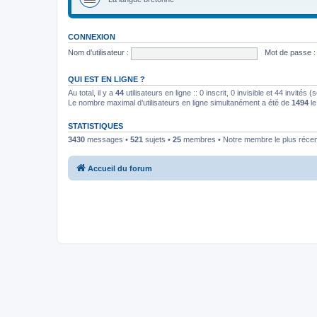
CONNEXION
Nom d’utilisateur :
Mot de passe :
QUI EST EN LIGNE ?
Au total, il y a
44
utilisateurs en ligne :: 0 inscrit, 0 invisible et 44 invités
Le nombre maximal d’utilisateurs en ligne simultanément a été de
1494
le
STATISTIQUES
3430
messages •
521
sujets •
25
membres • Notre membre le plus récen
Accueil du forum