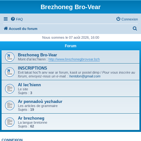
Brezhoneg Bro-Vear
FAQ
Connexion
R
Accueil du forum
e
Nous sommes le 07 août 2026, 16:00
c
Forum
h
Brezhoneg Bro-Vear
e
Mont d'al lec'hienn :
http://www.brezhonegbrovear.bzh
r
INSCRIPTIONS
Evit lakat hoc'h anv war ar forum, kasit ur postel dimp /
Pour vous inscrire au
c
forum, envoyez-nous un e-mail.
:
hentdon@gmail.com
h
Al lec'hienn
e
Le site
Sujets :
3
r
Ar pennadoù yezhadur
Les articles de grammaire
Sujets :
19
Ar brezhoneg
La langue bretonne
Sujets :
62
CONNEXION