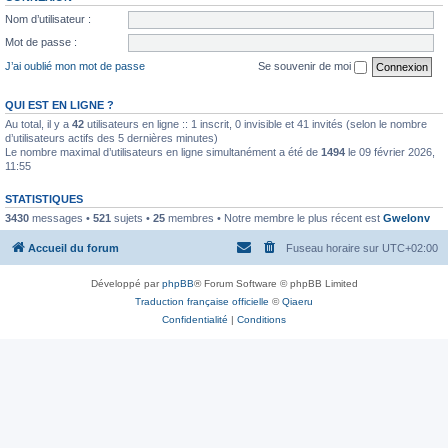
Nom d’utilisateur :
Mot de passe :
J’ai oublié mon mot de passe
Se souvenir de moi
QUI EST EN LIGNE ?
Au total, il y a
42
utilisateurs en ligne :: 1 inscrit, 0 invisible et 41 invités (selon le nombre
d’utilisateurs actifs des 5 dernières minutes)
Le nombre maximal d’utilisateurs en ligne simultanément a été de
1494
le 09 février 2026,
11:55
STATISTIQUES
3430
messages •
521
sujets •
25
membres • Notre membre le plus récent est
Gwelonv
Accueil du forum
Fuseau horaire sur
UTC+02:00
Développé par
phpBB
® Forum Software © phpBB Limited
Traduction française officielle
©
Qiaeru
Confidentialité
|
Conditions