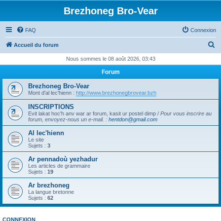
Brezhoneg Bro-Vear
FAQ
Connexion
R
Accueil du forum
e
Nous sommes le 08 août 2026, 03:43
c
Forum
h
Brezhoneg Bro-Vear
e
Mont d'al lec'hienn :
http://www.brezhonegbrovear.bzh
r
INSCRIPTIONS
Evit lakat hoc'h anv war ar forum, kasit ur postel dimp /
Pour vous inscrire au
c
forum, envoyez-nous un e-mail.
:
hentdon@gmail.com
h
Al lec'hienn
e
Le site
Sujets :
3
r
Ar pennadoù yezhadur
Les articles de grammaire
Sujets :
19
Ar brezhoneg
La langue bretonne
Sujets :
62
CONNEXION