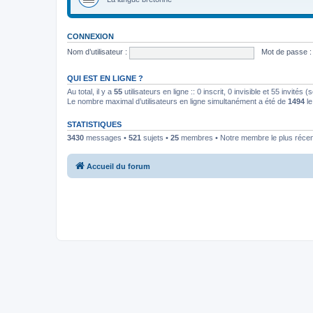
CONNEXION
Nom d’utilisateur :
Mot de passe :
QUI EST EN LIGNE ?
Au total, il y a
55
utilisateurs en ligne :: 0 inscrit, 0 invisible et 55 invités
Le nombre maximal d’utilisateurs en ligne simultanément a été de
1494
le
STATISTIQUES
3430
messages •
521
sujets •
25
membres • Notre membre le plus récen
Accueil du forum