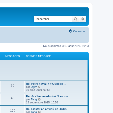
Rechercher
Recherche avancé
Connexion
Nous sommes le 07 août 2026, 19:33
MESSAGES
DERNIER MESSAGE
Re: Petra nevez ? // Quoi de …
36
C
par
Derv
o
19 août 2019, 09:56
n
s
Re: Ar c'hemmadurioù / Les mu…
48
u
C
par
Tangi
l
o
13 septembre 2025, 10:56
t
n
e
s
Re: Liester an anvioù en -O/OU
179
r
u
C
par
Tangi