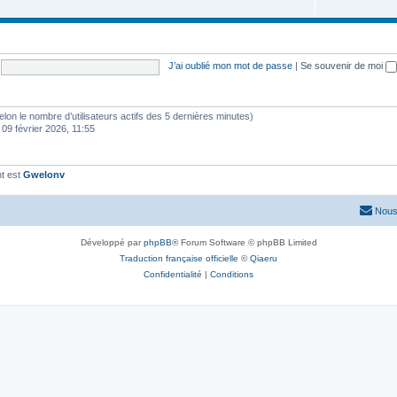
J’ai oublié mon mot de passe
|
Se souvenir de moi
 (selon le nombre d’utilisateurs actifs des 5 dernières minutes)
 09 février 2026, 11:55
t est
Gwelonv
Nous
Développé par
phpBB
® Forum Software © phpBB Limited
Traduction française officielle
©
Qiaeru
Confidentialité
|
Conditions