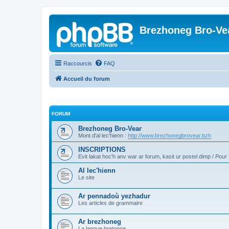
Brezhoneg Bro-Ve
Raccourcis
FAQ
Accueil du forum
FORUM
Brezhoneg Bro-Vear
Mont d'al lec'hienn :
http://www.brezhonegbrovear.bzh
INSCRIPTIONS
Evit lakat hoc'h anv war ar forum, kasit ur postel dimp /
Pour 
Al lec'hienn
Le site
Ar pennadoù yezhadur
Les articles de grammaire
Ar brezhoneg
La langue bretonne