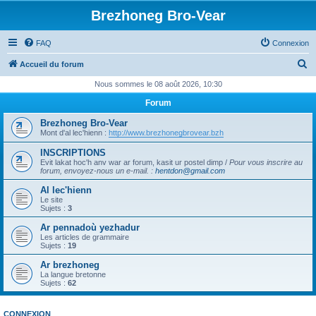
Brezhoneg Bro-Vear
FAQ
Connexion
R
Accueil du forum
e
Nous sommes le 08 août 2026, 10:30
c
Forum
h
Brezhoneg Bro-Vear
e
Mont d'al lec'hienn :
http://www.brezhonegbrovear.bzh
r
INSCRIPTIONS
Evit lakat hoc'h anv war ar forum, kasit ur postel dimp /
Pour vous inscrire au
c
forum, envoyez-nous un e-mail.
:
hentdon@gmail.com
h
Al lec'hienn
e
Le site
Sujets :
3
r
Ar pennadoù yezhadur
Les articles de grammaire
Sujets :
19
Ar brezhoneg
La langue bretonne
Sujets :
62
CONNEXION