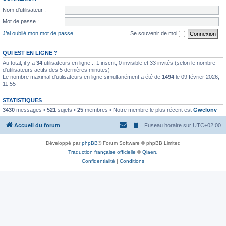
Nom d’utilisateur :
Mot de passe :
J’ai oublié mon mot de passe
Se souvenir de moi
QUI EST EN LIGNE ?
Au total, il y a
34
utilisateurs en ligne :: 1 inscrit, 0 invisible et 33 invités (selon le nombre
d’utilisateurs actifs des 5 dernières minutes)
Le nombre maximal d’utilisateurs en ligne simultanément a été de
1494
le 09 février 2026,
11:55
STATISTIQUES
3430
messages •
521
sujets •
25
membres • Notre membre le plus récent est
Gwelonv
Accueil du forum
Fuseau horaire sur
UTC+02:00
Développé par
phpBB
® Forum Software © phpBB Limited
Traduction française officielle
©
Qiaeru
Confidentialité
|
Conditions