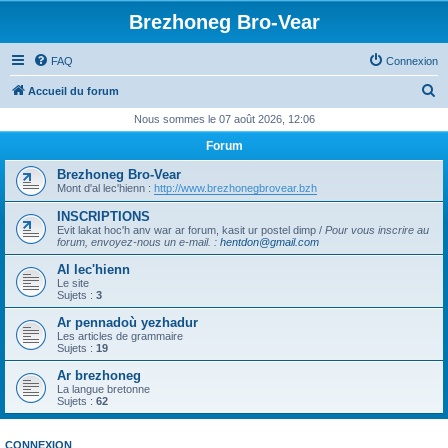
Brezhoneg Bro-Vear
FAQ
Connexion
R
Accueil du forum
e
Nous sommes le 07 août 2026, 12:06
c
Forum
h
Brezhoneg Bro-Vear
e
Mont d'al lec'hienn :
http://www.brezhonegbrovear.bzh
r
INSCRIPTIONS
Evit lakat hoc'h anv war ar forum, kasit ur postel dimp /
Pour vous inscrire au
c
forum, envoyez-nous un e-mail.
:
hentdon@gmail.com
h
Al lec'hienn
e
Le site
Sujets :
3
r
Ar pennadoù yezhadur
Les articles de grammaire
Sujets :
19
Ar brezhoneg
La langue bretonne
Sujets :
62
CONNEXION