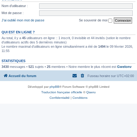
Nom d’utilisateur :
Mot de passe :
J’ai oublié mon mot de passe
Se souvenir de moi
QUI EST EN LIGNE ?
Au total, il y a
45
utilisateurs en ligne :: 1 inscrit, 0 invisible et 44 invités (selon le nombre
d’utilisateurs actifs des 5 dernières minutes)
Le nombre maximal d’utilisateurs en ligne simultanément a été de
1494
le 09 février 2026,
11:55
STATISTIQUES
3430
messages •
521
sujets •
25
membres • Notre membre le plus récent est
Gwelonv
Accueil du forum
Fuseau horaire sur
UTC+02:00
Développé par
phpBB
® Forum Software © phpBB Limited
Traduction française officielle
©
Qiaeru
Confidentialité
|
Conditions