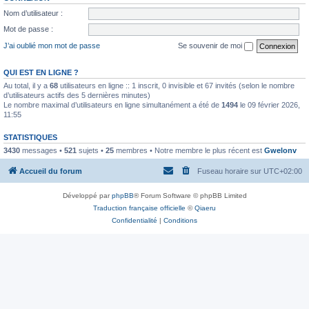
Nom d’utilisateur :
Mot de passe :
J’ai oublié mon mot de passe
Se souvenir de moi
QUI EST EN LIGNE ?
Au total, il y a
68
utilisateurs en ligne :: 1 inscrit, 0 invisible et 67 invités (selon le nombre
d’utilisateurs actifs des 5 dernières minutes)
Le nombre maximal d’utilisateurs en ligne simultanément a été de
1494
le 09 février 2026,
11:55
STATISTIQUES
3430
messages •
521
sujets •
25
membres • Notre membre le plus récent est
Gwelonv
Accueil du forum
Fuseau horaire sur
UTC+02:00
Développé par
phpBB
® Forum Software © phpBB Limited
Traduction française officielle
©
Qiaeru
Confidentialité
|
Conditions