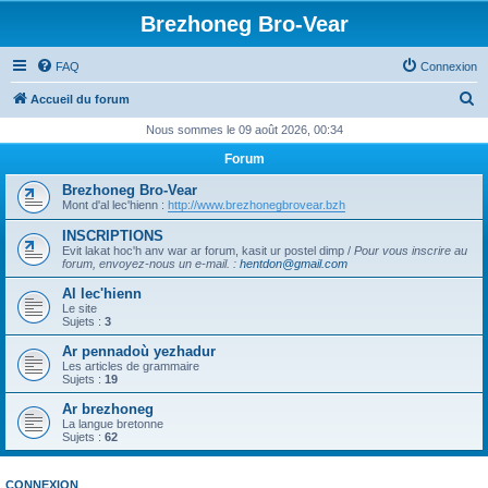
Brezhoneg Bro-Vear
FAQ
Connexion
R
Accueil du forum
e
Nous sommes le 09 août 2026, 00:34
c
Forum
h
Brezhoneg Bro-Vear
e
Mont d'al lec'hienn :
http://www.brezhonegbrovear.bzh
r
INSCRIPTIONS
Evit lakat hoc'h anv war ar forum, kasit ur postel dimp /
Pour vous inscrire au
c
forum, envoyez-nous un e-mail.
:
hentdon@gmail.com
h
Al lec'hienn
e
Le site
Sujets :
3
r
Ar pennadoù yezhadur
Les articles de grammaire
Sujets :
19
Ar brezhoneg
La langue bretonne
Sujets :
62
CONNEXION