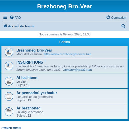
Brezhoneg Bro-Vear
FAQ
Connexion
R
Accueil du forum
e
Nous sommes le 09 août 2026, 11:38
c
Forum
h
Brezhoneg Bro-Vear
e
Mont d'al lec'hienn :
http://www.brezhonegbrovear.bzh
r
INSCRIPTIONS
Evit lakat hoc'h anv war ar forum, kasit ur postel dimp /
Pour vous inscrire au
c
forum, envoyez-nous un e-mail.
:
hentdon@gmail.com
h
Al lec'hienn
e
Le site
Sujets :
3
r
Ar pennadoù yezhadur
Les articles de grammaire
Sujets :
19
Ar brezhoneg
La langue bretonne
Sujets :
62
CONNEXION