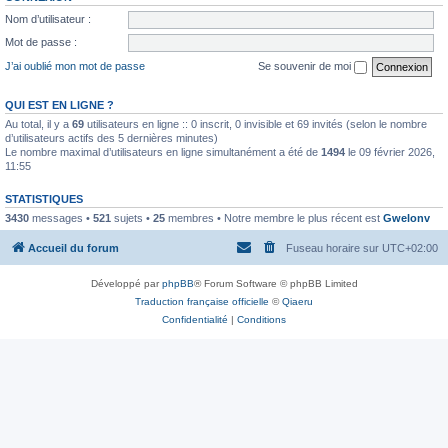
Nom d’utilisateur :
Mot de passe :
J’ai oublié mon mot de passe
Se souvenir de moi
QUI EST EN LIGNE ?
Au total, il y a
69
utilisateurs en ligne :: 0 inscrit, 0 invisible et 69 invités (selon le nombre
d’utilisateurs actifs des 5 dernières minutes)
Le nombre maximal d’utilisateurs en ligne simultanément a été de
1494
le 09 février 2026,
11:55
STATISTIQUES
3430
messages •
521
sujets •
25
membres • Notre membre le plus récent est
Gwelonv
Accueil du forum
Fuseau horaire sur
UTC+02:00
Développé par
phpBB
® Forum Software © phpBB Limited
Traduction française officielle
©
Qiaeru
Confidentialité
|
Conditions