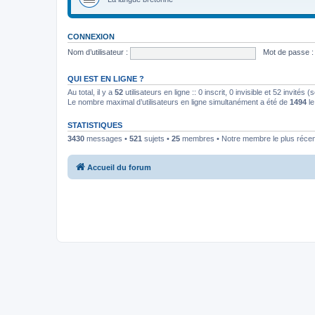
CONNEXION
Nom d’utilisateur :
Mot de passe :
QUI EST EN LIGNE ?
Au total, il y a
52
utilisateurs en ligne :: 0 inscrit, 0 invisible et 52 invités
Le nombre maximal d’utilisateurs en ligne simultanément a été de
1494
le
STATISTIQUES
3430
messages •
521
sujets •
25
membres • Notre membre le plus récen
Accueil du forum