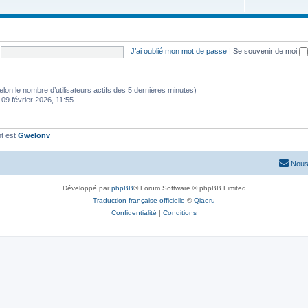
J’ai oublié mon mot de passe
|
Se souvenir de moi
 (selon le nombre d’utilisateurs actifs des 5 dernières minutes)
 09 février 2026, 11:55
t est
Gwelonv
Nous
Développé par
phpBB
® Forum Software © phpBB Limited
Traduction française officielle
©
Qiaeru
Confidentialité
|
Conditions