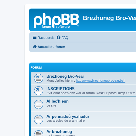
Brezhoneg Bro-Ve
Raccourcis
FAQ
Accueil du forum
FORUM
Brezhoneg Bro-Vear
Mont d'al lec'hienn :
http://www.brezhonegbrovear.bzh
INSCRIPTIONS
Evit lakat hoc'h anv war ar forum, kasit ur postel dimp /
Pour 
Al lec'hienn
Le site
Ar pennadoù yezhadur
Les articles de grammaire
Ar brezhoneg
La langue bretonne