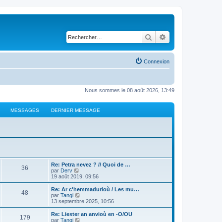
Rechercher
Recherche avancé
Connexion
Nous sommes le 08 août 2026, 13:49
MESSAGES
DERNIER MESSAGE
Re: Petra nevez ? // Quoi de …
36
C
par
Derv
o
19 août 2019, 09:56
n
s
Re: Ar c'hemmadurioù / Les mu…
48
u
C
par
Tangi
l
o
13 septembre 2025, 10:56
t
n
e
s
Re: Liester an anvioù en -O/OU
179
r
u
C
par
Tangi