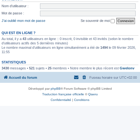
Nom d’utilisateur :
Mot de passe :
J’ai oublié mon mot de passe
Se souvenir de moi
QUI EST EN LIGNE ?
Au total, il y a
43
utilisateurs en ligne :: 0 inscrit, 0 invisible et 43 invités (selon le nombre
d’utilisateurs actifs des 5 dernières minutes)
Le nombre maximal d’utilisateurs en ligne simultanément a été de
1494
le 09 février 2026,
11:55
STATISTIQUES
3430
messages •
521
sujets •
25
membres • Notre membre le plus récent est
Gwelonv
Accueil du forum
Fuseau horaire sur
UTC+02:00
Développé par
phpBB
® Forum Software © phpBB Limited
Traduction française officielle
©
Qiaeru
Confidentialité
|
Conditions