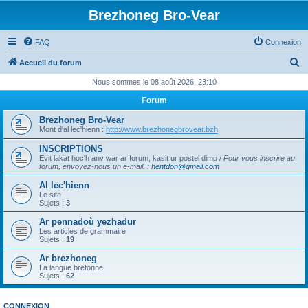
Brezhoneg Bro-Vear
FAQ
Connexion
R
Accueil du forum
e
Nous sommes le 08 août 2026, 23:10
c
Forum
h
Brezhoneg Bro-Vear
e
Mont d'al lec'hienn :
http://www.brezhonegbrovear.bzh
r
INSCRIPTIONS
Evit lakat hoc'h anv war ar forum, kasit ur postel dimp /
Pour vous inscrire au
c
forum, envoyez-nous un e-mail.
:
hentdon@gmail.com
h
Al lec'hienn
e
Le site
Sujets :
3
r
Ar pennadoù yezhadur
Les articles de grammaire
Sujets :
19
Ar brezhoneg
La langue bretonne
Sujets :
62
CONNEXION