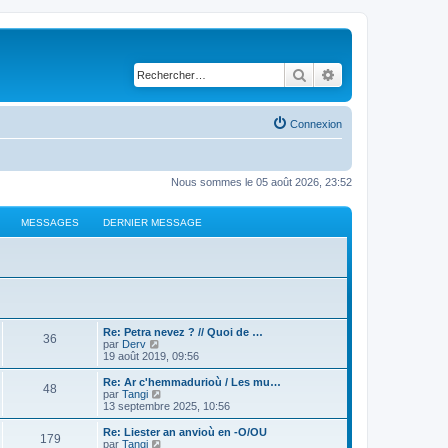
Rechercher
Recherche avancé
Connexion
Nous sommes le 05 août 2026, 23:52
MESSAGES
DERNIER MESSAGE
Re: Petra nevez ? // Quoi de …
36
C
par
Derv
o
19 août 2019, 09:56
n
s
Re: Ar c'hemmadurioù / Les mu…
48
u
C
par
Tangi
l
o
13 septembre 2025, 10:56
t
n
e
s
Re: Liester an anvioù en -O/OU
179
r
u
C
par
Tangi