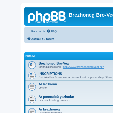
Brezhoneg Bro-Ve
Raccourcis
FAQ
Accueil du forum
FORUM
Brezhoneg Bro-Vear
Mont d'al lec'hienn :
http://www.brezhonegbrovear.bzh
INSCRIPTIONS
Evit lakat hoc'h anv war ar forum, kasit ur postel dimp /
Pour 
Al lec'hienn
Le site
Ar pennadoù yezhadur
Les articles de grammaire
Ar brezhoneg
La langue bretonne