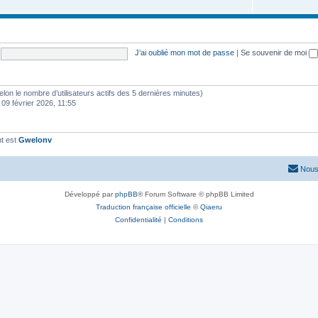
J’ai oublié mon mot de passe
|
Se souvenir de moi
 (selon le nombre d’utilisateurs actifs des 5 dernières minutes)
 09 février 2026, 11:55
t est
Gwelonv
Nous
Développé par
phpBB
® Forum Software © phpBB Limited
Traduction française officielle
©
Qiaeru
Confidentialité
|
Conditions