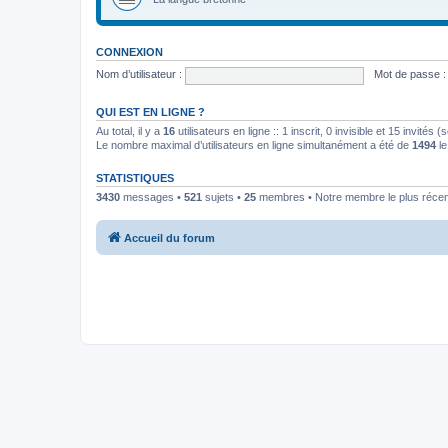
CONNEXION
Nom d’utilisateur :
Mot de passe :
QUI EST EN LIGNE ?
Au total, il y a
16
utilisateurs en ligne :: 1 inscrit, 0 invisible et 15 invités
Le nombre maximal d’utilisateurs en ligne simultanément a été de
1494
le
STATISTIQUES
3430
messages •
521
sujets •
25
membres • Notre membre le plus récen
Accueil du forum