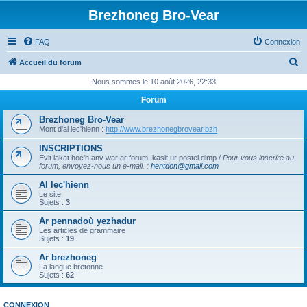
Brezhoneg Bro-Vear
FAQ
Connexion
R
Accueil du forum
e
Nous sommes le 10 août 2026, 22:33
c
Forum
h
Brezhoneg Bro-Vear
e
Mont d'al lec'hienn :
http://www.brezhonegbrovear.bzh
r
INSCRIPTIONS
Evit lakat hoc'h anv war ar forum, kasit ur postel dimp /
Pour vous inscrire au
c
forum, envoyez-nous un e-mail.
:
hentdon@gmail.com
h
Al lec'hienn
e
Le site
Sujets :
3
r
Ar pennadoù yezhadur
Les articles de grammaire
Sujets :
19
Ar brezhoneg
La langue bretonne
Sujets :
62
CONNEXION