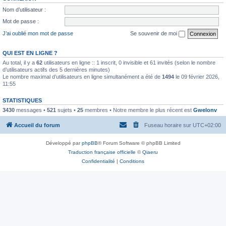
Nom d’utilisateur :
Mot de passe :
J’ai oublié mon mot de passe
Se souvenir de moi
QUI EST EN LIGNE ?
Au total, il y a
62
utilisateurs en ligne :: 1 inscrit, 0 invisible et 61 invités (selon le nombre
d’utilisateurs actifs des 5 dernières minutes)
Le nombre maximal d’utilisateurs en ligne simultanément a été de
1494
le 09 février 2026,
11:55
STATISTIQUES
3430
messages •
521
sujets •
25
membres • Notre membre le plus récent est
Gwelonv
Accueil du forum
Fuseau horaire sur
UTC+02:00
Développé par
phpBB
® Forum Software © phpBB Limited
Traduction française officielle
©
Qiaeru
Confidentialité
|
Conditions