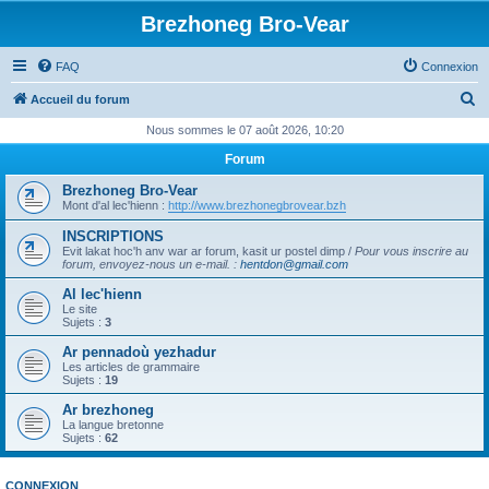
Brezhoneg Bro-Vear
FAQ
Connexion
R
Accueil du forum
e
Nous sommes le 07 août 2026, 10:20
c
Forum
h
Brezhoneg Bro-Vear
e
Mont d'al lec'hienn :
http://www.brezhonegbrovear.bzh
r
INSCRIPTIONS
Evit lakat hoc'h anv war ar forum, kasit ur postel dimp /
Pour vous inscrire au
c
forum, envoyez-nous un e-mail.
:
hentdon@gmail.com
h
Al lec'hienn
e
Le site
Sujets :
3
r
Ar pennadoù yezhadur
Les articles de grammaire
Sujets :
19
Ar brezhoneg
La langue bretonne
Sujets :
62
CONNEXION