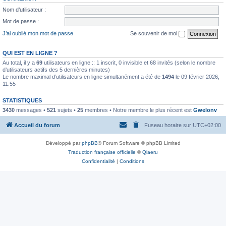
Nom d’utilisateur :
Mot de passe :
J’ai oublié mon mot de passe
Se souvenir de moi
QUI EST EN LIGNE ?
Au total, il y a
69
utilisateurs en ligne :: 1 inscrit, 0 invisible et 68 invités (selon le nombre
d’utilisateurs actifs des 5 dernières minutes)
Le nombre maximal d’utilisateurs en ligne simultanément a été de
1494
le 09 février 2026,
11:55
STATISTIQUES
3430
messages •
521
sujets •
25
membres • Notre membre le plus récent est
Gwelonv
Accueil du forum
Fuseau horaire sur
UTC+02:00
Développé par
phpBB
® Forum Software © phpBB Limited
Traduction française officielle
©
Qiaeru
Confidentialité
|
Conditions