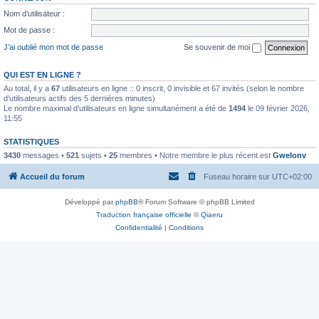
Nom d’utilisateur :
Mot de passe :
J’ai oublié mon mot de passe
Se souvenir de moi
QUI EST EN LIGNE ?
Au total, il y a
67
utilisateurs en ligne :: 0 inscrit, 0 invisible et 67 invités (selon le nombre
d’utilisateurs actifs des 5 dernières minutes)
Le nombre maximal d’utilisateurs en ligne simultanément a été de
1494
le 09 février 2026,
11:55
STATISTIQUES
3430
messages •
521
sujets •
25
membres • Notre membre le plus récent est
Gwelonv
Accueil du forum
Fuseau horaire sur
UTC+02:00
Développé par
phpBB
® Forum Software © phpBB Limited
Traduction française officielle
©
Qiaeru
Confidentialité
|
Conditions