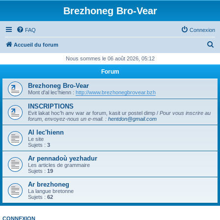
Brezhoneg Bro-Vear
FAQ
Connexion
R
Accueil du forum
e
Nous sommes le 06 août 2026, 05:12
c
Forum
h
Brezhoneg Bro-Vear
e
Mont d'al lec'hienn :
http://www.brezhonegbrovear.bzh
r
INSCRIPTIONS
Evit lakat hoc'h anv war ar forum, kasit ur postel dimp /
Pour vous inscrire au
c
forum, envoyez-nous un e-mail.
:
hentdon@gmail.com
h
Al lec'hienn
e
Le site
Sujets :
3
r
Ar pennadoù yezhadur
Les articles de grammaire
Sujets :
19
Ar brezhoneg
La langue bretonne
Sujets :
62
CONNEXION