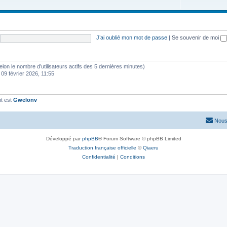
J’ai oublié mon mot de passe
|
Se souvenir de moi
 (selon le nombre d’utilisateurs actifs des 5 dernières minutes)
 09 février 2026, 11:55
t est
Gwelonv
Nous
Développé par
phpBB
® Forum Software © phpBB Limited
Traduction française officielle
©
Qiaeru
Confidentialité
|
Conditions