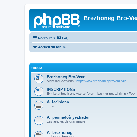
Brezhoneg Bro-Ve
Raccourcis
FAQ
Accueil du forum
FORUM
Brezhoneg Bro-Vear
Mont d'al lec'hienn :
http://www.brezhonegbrovear.bzh
INSCRIPTIONS
Evit lakat hoc'h anv war ar forum, kasit ur postel dimp /
Pour 
Al lec'hienn
Le site
Ar pennadoù yezhadur
Les articles de grammaire
Ar brezhoneg
La langue bretonne