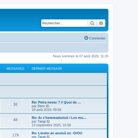
Rechercher
Recherche avancé
Connexion
Nous sommes le 07 août 2026, 11:20
MESSAGES
DERNIER MESSAGE
Re: Petra nevez ? // Quoi de …
36
C
par
Derv
o
19 août 2019, 09:56
n
s
Re: Ar c'hemmadurioù / Les mu…
48
u
C
par
Tangi
l
o
13 septembre 2025, 10:56
t
n
e
s
Re: Liester an anvioù en -O/OU
179
r
u
C
par
Tangi