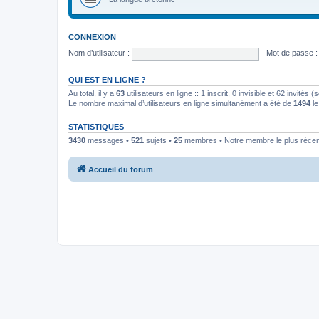
CONNEXION
Nom d’utilisateur :
Mot de passe :
QUI EST EN LIGNE ?
Au total, il y a
63
utilisateurs en ligne :: 1 inscrit, 0 invisible et 62 invités
Le nombre maximal d’utilisateurs en ligne simultanément a été de
1494
le
STATISTIQUES
3430
messages •
521
sujets •
25
membres • Notre membre le plus récen
Accueil du forum