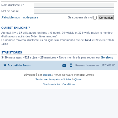
Nom d’utilisateur :
Mot de passe :
J’ai oublié mon mot de passe
Se souvenir de moi
QUI EST EN LIGNE ?
Au total, il y a
37
utilisateurs en ligne :: 0 inscrit, 0 invisible et 37 invités (selon le nombre
d’utilisateurs actifs des 5 dernières minutes)
Le nombre maximal d’utilisateurs en ligne simultanément a été de
1494
le 09 février 2026,
11:55
STATISTIQUES
3430
messages •
521
sujets •
25
membres • Notre membre le plus récent est
Gwelonv
Accueil du forum
Fuseau horaire sur
UTC+02:00
Développé par
phpBB
® Forum Software © phpBB Limited
Traduction française officielle
©
Qiaeru
Confidentialité
|
Conditions