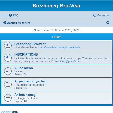
Brezhoneg Bro-Vear
FAQ
Connexion
R
Accueil du forum
e
Nous sommes le 08 août 2026, 20:21
c
Forum
h
Brezhoneg Bro-Vear
e
Mont d'al lec'hienn :
http://www.brezhonegbrovear.bzh
r
INSCRIPTIONS
Evit lakat hoc'h anv war ar forum, kasit ur postel dimp /
Pour vous inscrire au
c
forum, envoyez-nous un e-mail.
:
hentdon@gmail.com
h
Al lec'hienn
e
Le site
Sujets :
3
r
Ar pennadoù yezhadur
Les articles de grammaire
Sujets :
19
Ar brezhoneg
La langue bretonne
Sujets :
62
CONNEXION