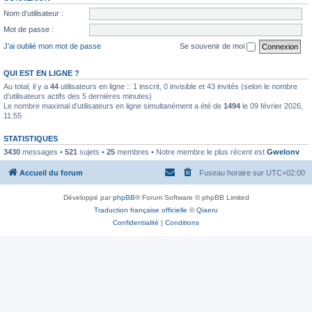
Nom d’utilisateur :
Mot de passe :
J’ai oublié mon mot de passe
Se souvenir de moi
QUI EST EN LIGNE ?
Au total, il y a
44
utilisateurs en ligne :: 1 inscrit, 0 invisible et 43 invités (selon le nombre
d’utilisateurs actifs des 5 dernières minutes)
Le nombre maximal d’utilisateurs en ligne simultanément a été de
1494
le 09 février 2026,
11:55
STATISTIQUES
3430
messages •
521
sujets •
25
membres • Notre membre le plus récent est
Gwelonv
Accueil du forum
Fuseau horaire sur
UTC+02:00
Développé par
phpBB
® Forum Software © phpBB Limited
Traduction française officielle
©
Qiaeru
Confidentialité
|
Conditions