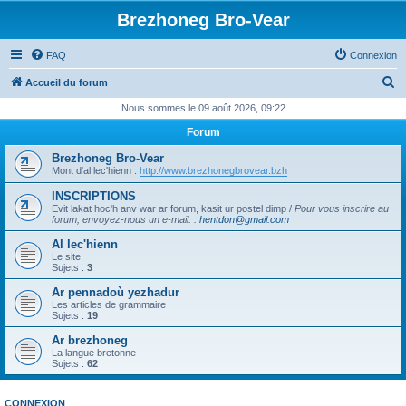
Brezhoneg Bro-Vear
FAQ
Connexion
R
Accueil du forum
e
Nous sommes le 09 août 2026, 09:22
c
Forum
h
Brezhoneg Bro-Vear
e
Mont d'al lec'hienn :
http://www.brezhonegbrovear.bzh
r
INSCRIPTIONS
Evit lakat hoc'h anv war ar forum, kasit ur postel dimp /
Pour vous inscrire au
c
forum, envoyez-nous un e-mail.
:
hentdon@gmail.com
h
Al lec'hienn
e
Le site
Sujets :
3
r
Ar pennadoù yezhadur
Les articles de grammaire
Sujets :
19
Ar brezhoneg
La langue bretonne
Sujets :
62
CONNEXION