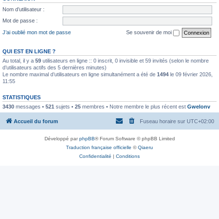
Nom d’utilisateur :
Mot de passe :
J’ai oublié mon mot de passe
Se souvenir de moi
QUI EST EN LIGNE ?
Au total, il y a
59
utilisateurs en ligne :: 0 inscrit, 0 invisible et 59 invités (selon le nombre
d’utilisateurs actifs des 5 dernières minutes)
Le nombre maximal d’utilisateurs en ligne simultanément a été de
1494
le 09 février 2026,
11:55
STATISTIQUES
3430
messages •
521
sujets •
25
membres • Notre membre le plus récent est
Gwelonv
Accueil du forum
Fuseau horaire sur
UTC+02:00
Développé par
phpBB
® Forum Software © phpBB Limited
Traduction française officielle
©
Qiaeru
Confidentialité
|
Conditions