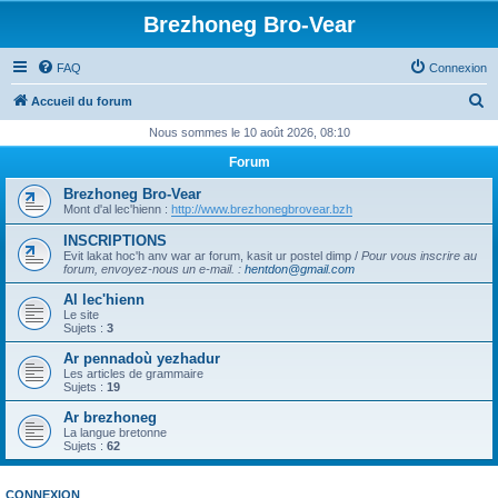
Brezhoneg Bro-Vear
FAQ
Connexion
R
Accueil du forum
e
Nous sommes le 10 août 2026, 08:10
c
Forum
h
Brezhoneg Bro-Vear
e
Mont d'al lec'hienn :
http://www.brezhonegbrovear.bzh
r
INSCRIPTIONS
Evit lakat hoc'h anv war ar forum, kasit ur postel dimp /
Pour vous inscrire au
c
forum, envoyez-nous un e-mail.
:
hentdon@gmail.com
h
Al lec'hienn
e
Le site
Sujets :
3
r
Ar pennadoù yezhadur
Les articles de grammaire
Sujets :
19
Ar brezhoneg
La langue bretonne
Sujets :
62
CONNEXION