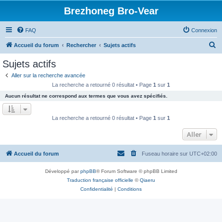
Brezhoneg Bro-Vear
FAQ
Connexion
R
Accueil du forum
Rechercher
Sujets actifs
e
Sujets actifs
c
Aller sur la recherche avancée
h
La recherche a retourné 0 résultat • Page
1
sur
1
e
Aucun résultat ne correspond aux termes que vous avez spécifiés.
r
c
La recherche a retourné 0 résultat • Page
1
sur
1
h
Aller
e
r
Accueil du forum
Fuseau horaire sur
UTC+02:00
Développé par
phpBB
® Forum Software © phpBB Limited
Traduction française officielle
©
Qiaeru
Confidentialité
|
Conditions