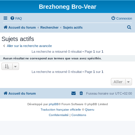
Brezhoneg Bro-Vear
FAQ
Connexion
R
Accueil du forum
Rechercher
Sujets actifs
e
Sujets actifs
c
Aller sur la recherche avancée
h
La recherche a retourné 0 résultat • Page
1
sur
1
e
Aucun résultat ne correspond aux termes que vous avez spécifiés.
r
c
La recherche a retourné 0 résultat • Page
1
sur
1
h
Aller
e
r
Accueil du forum
Fuseau horaire sur
UTC+02:00
Développé par
phpBB
® Forum Software © phpBB Limited
Traduction française officielle
©
Qiaeru
Confidentialité
|
Conditions