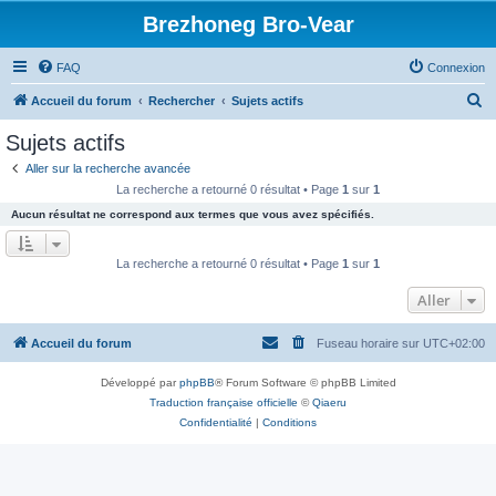
Brezhoneg Bro-Vear
FAQ
Connexion
R
Accueil du forum
Rechercher
Sujets actifs
e
Sujets actifs
c
Aller sur la recherche avancée
h
La recherche a retourné 0 résultat • Page
1
sur
1
e
Aucun résultat ne correspond aux termes que vous avez spécifiés.
r
c
La recherche a retourné 0 résultat • Page
1
sur
1
h
Aller
e
r
Accueil du forum
Fuseau horaire sur
UTC+02:00
Développé par
phpBB
® Forum Software © phpBB Limited
Traduction française officielle
©
Qiaeru
Confidentialité
|
Conditions