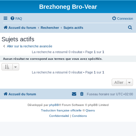
Brezhoneg Bro-Vear
FAQ
Connexion
R
Accueil du forum
Rechercher
Sujets actifs
e
Sujets actifs
c
Aller sur la recherche avancée
h
La recherche a retourné 0 résultat • Page
1
sur
1
e
Aucun résultat ne correspond aux termes que vous avez spécifiés.
r
c
La recherche a retourné 0 résultat • Page
1
sur
1
h
Aller
e
r
Accueil du forum
Fuseau horaire sur
UTC+02:00
Développé par
phpBB
® Forum Software © phpBB Limited
Traduction française officielle
©
Qiaeru
Confidentialité
|
Conditions