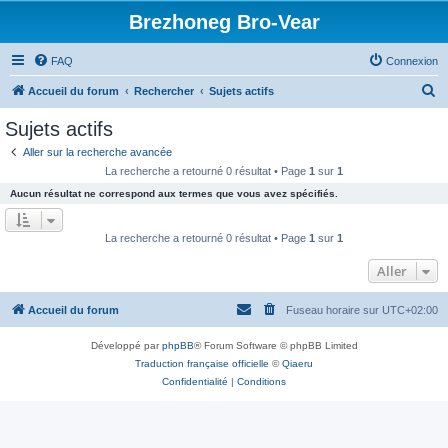
Brezhoneg Bro-Vear
FAQ
Connexion
R
Accueil du forum
Rechercher
Sujets actifs
e
Sujets actifs
c
Aller sur la recherche avancée
h
La recherche a retourné 0 résultat • Page
1
sur
1
e
Aucun résultat ne correspond aux termes que vous avez spécifiés.
r
c
La recherche a retourné 0 résultat • Page
1
sur
1
h
Aller
e
r
Accueil du forum
Fuseau horaire sur
UTC+02:00
Développé par
phpBB
® Forum Software © phpBB Limited
Traduction française officielle
©
Qiaeru
Confidentialité
|
Conditions