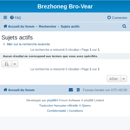
Brezhoneg Bro-Vear
FAQ
Connexion
R
Accueil du forum
Rechercher
Sujets actifs
e
Sujets actifs
c
Aller sur la recherche avancée
h
La recherche a retourné 0 résultat • Page
1
sur
1
e
Aucun résultat ne correspond aux termes que vous avez spécifiés.
r
c
La recherche a retourné 0 résultat • Page
1
sur
1
h
Aller
e
r
Accueil du forum
Fuseau horaire sur
UTC+02:00
Développé par
phpBB
® Forum Software © phpBB Limited
Traduction française officielle
©
Qiaeru
Confidentialité
|
Conditions