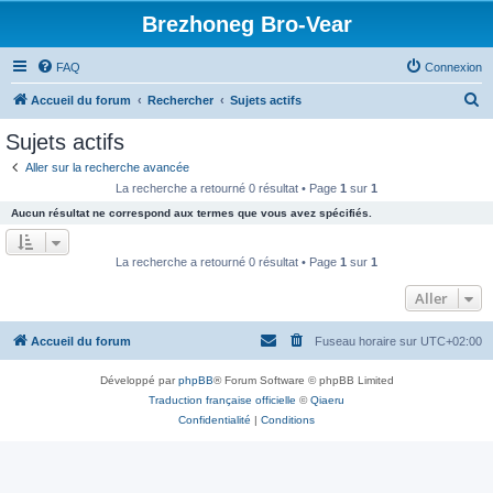
Brezhoneg Bro-Vear
FAQ
Connexion
R
Accueil du forum
Rechercher
Sujets actifs
e
Sujets actifs
c
Aller sur la recherche avancée
h
La recherche a retourné 0 résultat • Page
1
sur
1
e
Aucun résultat ne correspond aux termes que vous avez spécifiés.
r
c
La recherche a retourné 0 résultat • Page
1
sur
1
h
Aller
e
r
Accueil du forum
Fuseau horaire sur
UTC+02:00
Développé par
phpBB
® Forum Software © phpBB Limited
Traduction française officielle
©
Qiaeru
Confidentialité
|
Conditions