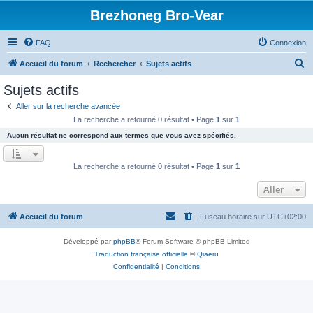
Brezhoneg Bro-Vear
FAQ
Connexion
R
Accueil du forum
Rechercher
Sujets actifs
e
Sujets actifs
c
Aller sur la recherche avancée
h
La recherche a retourné 0 résultat • Page
1
sur
1
e
Aucun résultat ne correspond aux termes que vous avez spécifiés.
r
c
La recherche a retourné 0 résultat • Page
1
sur
1
h
Aller
e
r
Accueil du forum
Fuseau horaire sur
UTC+02:00
Développé par
phpBB
® Forum Software © phpBB Limited
Traduction française officielle
©
Qiaeru
Confidentialité
|
Conditions