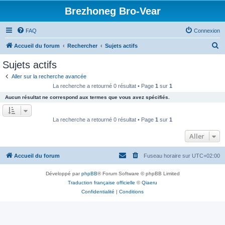
Brezhoneg Bro-Vear
FAQ
Connexion
R
Accueil du forum
Rechercher
Sujets actifs
e
Sujets actifs
c
Aller sur la recherche avancée
h
La recherche a retourné 0 résultat • Page
1
sur
1
e
Aucun résultat ne correspond aux termes que vous avez spécifiés.
r
c
La recherche a retourné 0 résultat • Page
1
sur
1
h
Aller
e
r
Accueil du forum
Fuseau horaire sur
UTC+02:00
Développé par
phpBB
® Forum Software © phpBB Limited
Traduction française officielle
©
Qiaeru
Confidentialité
|
Conditions