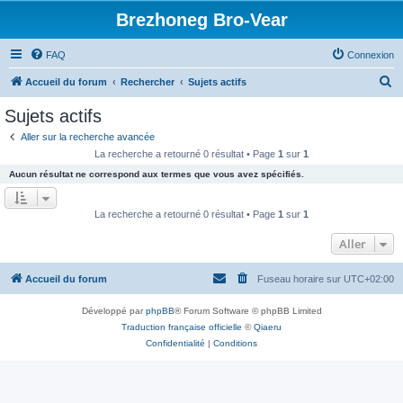
Brezhoneg Bro-Vear
FAQ
Connexion
R
Accueil du forum
Rechercher
Sujets actifs
e
Sujets actifs
c
Aller sur la recherche avancée
h
La recherche a retourné 0 résultat • Page
1
sur
1
e
Aucun résultat ne correspond aux termes que vous avez spécifiés.
r
c
La recherche a retourné 0 résultat • Page
1
sur
1
h
Aller
e
r
Accueil du forum
Fuseau horaire sur
UTC+02:00
Développé par
phpBB
® Forum Software © phpBB Limited
Traduction française officielle
©
Qiaeru
Confidentialité
|
Conditions