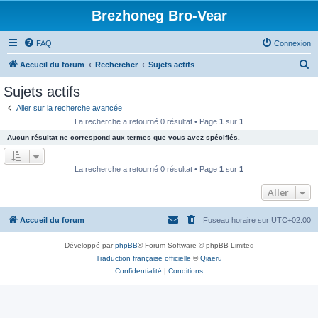
Brezhoneg Bro-Vear
FAQ
Connexion
R
Accueil du forum
Rechercher
Sujets actifs
e
Sujets actifs
c
Aller sur la recherche avancée
h
La recherche a retourné 0 résultat • Page
1
sur
1
e
Aucun résultat ne correspond aux termes que vous avez spécifiés.
r
c
La recherche a retourné 0 résultat • Page
1
sur
1
h
Aller
e
r
Accueil du forum
Fuseau horaire sur
UTC+02:00
Développé par
phpBB
® Forum Software © phpBB Limited
Traduction française officielle
©
Qiaeru
Confidentialité
|
Conditions