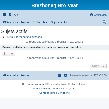
Brezhoneg Bro-Vear
FAQ
Connexion
R
Accueil du forum
Rechercher
Sujets actifs
e
Sujets actifs
c
Aller sur la recherche avancée
h
La recherche a retourné 0 résultat • Page
1
sur
1
e
Aucun résultat ne correspond aux termes que vous avez spécifiés.
r
c
La recherche a retourné 0 résultat • Page
1
sur
1
h
Aller
e
r
Accueil du forum
Fuseau horaire sur
UTC+02:00
Développé par
phpBB
® Forum Software © phpBB Limited
Traduction française officielle
©
Qiaeru
Confidentialité
|
Conditions