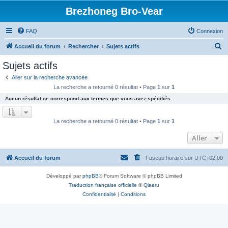
Brezhoneg Bro-Vear
FAQ
Connexion
R
Accueil du forum
Rechercher
Sujets actifs
e
Sujets actifs
c
Aller sur la recherche avancée
h
La recherche a retourné 0 résultat • Page
1
sur
1
e
Aucun résultat ne correspond aux termes que vous avez spécifiés.
r
c
La recherche a retourné 0 résultat • Page
1
sur
1
h
Aller
e
r
Accueil du forum
Fuseau horaire sur
UTC+02:00
Développé par
phpBB
® Forum Software © phpBB Limited
Traduction française officielle
©
Qiaeru
Confidentialité
|
Conditions