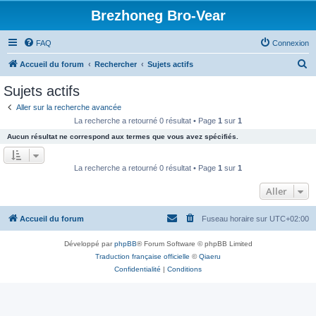
Brezhoneg Bro-Vear
FAQ
Connexion
R
Accueil du forum
Rechercher
Sujets actifs
e
Sujets actifs
c
Aller sur la recherche avancée
h
La recherche a retourné 0 résultat • Page
1
sur
1
e
Aucun résultat ne correspond aux termes que vous avez spécifiés.
r
c
La recherche a retourné 0 résultat • Page
1
sur
1
h
Aller
e
r
Accueil du forum
Fuseau horaire sur
UTC+02:00
Développé par
phpBB
® Forum Software © phpBB Limited
Traduction française officielle
©
Qiaeru
Confidentialité
|
Conditions