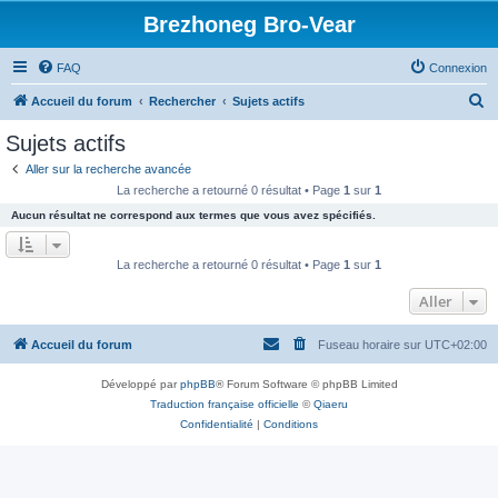
Brezhoneg Bro-Vear
FAQ
Connexion
R
Accueil du forum
Rechercher
Sujets actifs
e
Sujets actifs
c
Aller sur la recherche avancée
h
La recherche a retourné 0 résultat • Page
1
sur
1
e
Aucun résultat ne correspond aux termes que vous avez spécifiés.
r
c
La recherche a retourné 0 résultat • Page
1
sur
1
h
Aller
e
r
Accueil du forum
Fuseau horaire sur
UTC+02:00
Développé par
phpBB
® Forum Software © phpBB Limited
Traduction française officielle
©
Qiaeru
Confidentialité
|
Conditions