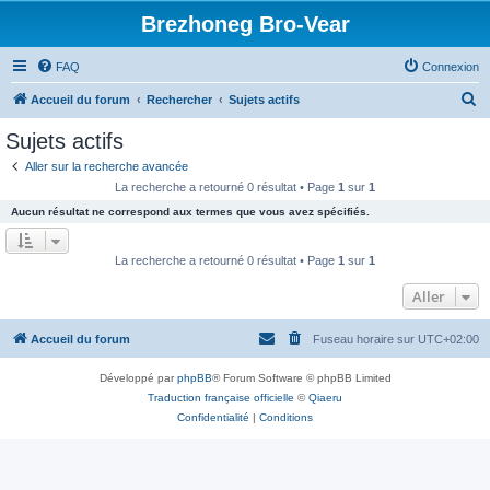
Brezhoneg Bro-Vear
FAQ
Connexion
R
Accueil du forum
Rechercher
Sujets actifs
e
Sujets actifs
c
Aller sur la recherche avancée
h
La recherche a retourné 0 résultat • Page
1
sur
1
e
Aucun résultat ne correspond aux termes que vous avez spécifiés.
r
c
La recherche a retourné 0 résultat • Page
1
sur
1
h
Aller
e
r
Accueil du forum
Fuseau horaire sur
UTC+02:00
Développé par
phpBB
® Forum Software © phpBB Limited
Traduction française officielle
©
Qiaeru
Confidentialité
|
Conditions